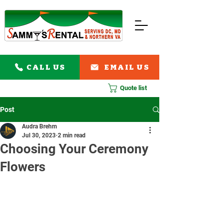
CALL US
EMAIL US
Quote list
Post
Audra Brehm
Jul 30, 2023
2 min read
Choosing Your Ceremony
Flowers